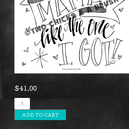
$
41.00
Ain't
No
ADD TO CART
Mama